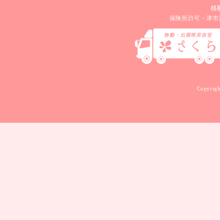
移
保険所許可・津市
Copyrigh