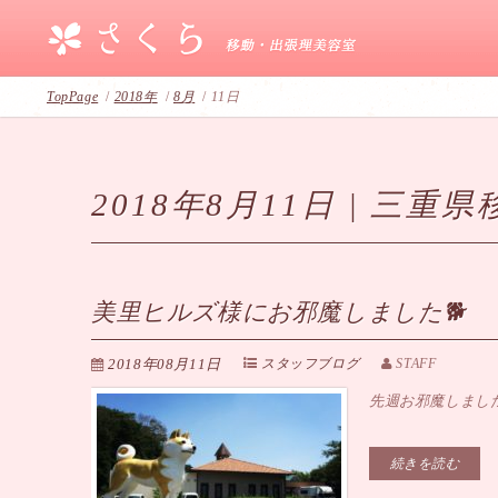
TopPage
/
2018年
/
8月
/
11日
2018年8月11日 | 三
美里ヒルズ様にお邪魔しました🐕
2018年08月11日
スタッフブログ
STAFF
先週お邪魔しました 美里ヒ
続きを読む