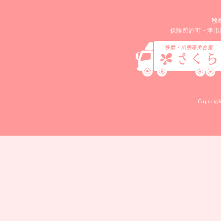
移
保険所許可・津市
Copyrigh