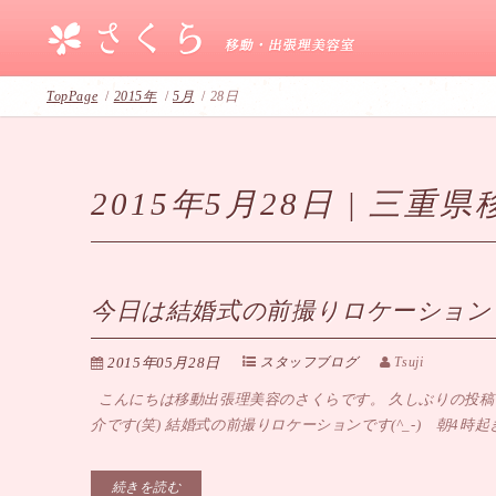
TopPage
/
2015年
/
5月
/
28日
2015年5月28日 | 三
今日は結婚式の前撮りロケーション
2015年05月28日
スタッフブログ
Tsuji
こんにちは移動出張理美容のさくらです。 久しぶりの投稿
介です(笑) 結婚式の前撮りロケーションです(^_-) 朝4
続きを読む