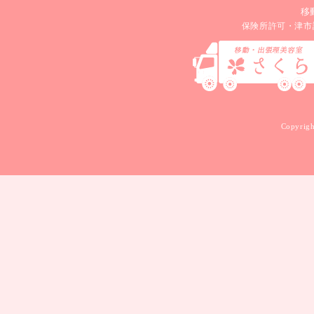
移
保険所許可・津市
Copyrigh