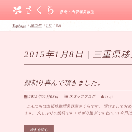
TopPage
/
2015年
/
1月
/
8日
2015年1月8日 | 三
顔剃り喜んで頂きました。
2015年01月08日
スタッフブログ
Tsuji
こんにちは出張移動理美容室さくらです。 明けましておめ
ます。 久しぶりの投稿です！サボり過ぎですね(^_^;) 今日は
続きを読む